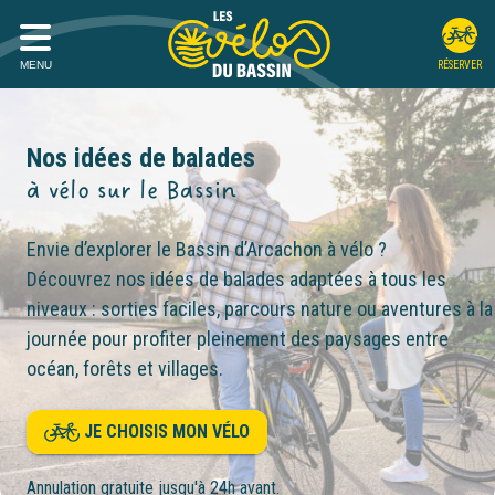
MENU
RÉSERVER
Nos idées de balades
à vélo sur le Bassin
Envie d’explorer le Bassin d’Arcachon à vélo ?
Découvrez nos idées de balades adaptées à tous les
niveaux : sorties faciles, parcours nature ou aventures à la
journée pour profiter pleinement des paysages entre
océan, forêts et villages.
JE CHOISIS MON VÉLO
Annulation gratuite jusqu'à 24h avant.